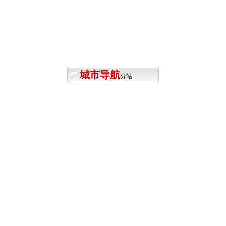
城市导航
分站