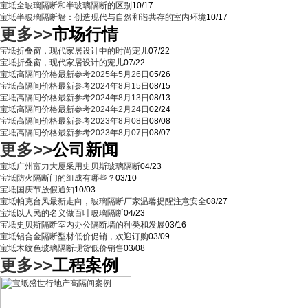
宝坻全玻璃隔断和半玻璃隔断的区别
10/17
宝坻半玻璃隔断墙：创造现代与自然和谐共存的室内环境
10/17
更多>>
市场行情
宝坻折叠窗，现代家居设计中的时尚宠儿
07/22
宝坻折叠窗，现代家居设计的宠儿
07/22
宝坻高隔间价格最新参考2025年5月26日
05/26
宝坻高隔间价格最新参考2024年8月15日
08/15
宝坻高隔间价格最新参考2024年8月13日
08/13
宝坻高隔间价格最新参考2024年2月24日
02/24
宝坻高隔间价格最新参考2023年8月08日
08/08
宝坻高隔间价格最新参考2023年8月07日
08/07
更多>>
公司新闻
宝坻广州富力大厦采用史贝斯玻璃隔断
04/23
宝坻防火隔断门的组成有哪些？
03/10
宝坻国庆节放假通知
10/03
宝坻帕克台风最新走向，玻璃隔断厂家温馨提醒注意安全
08/27
宝坻以人民的名义做百叶玻璃隔断
04/23
宝坻史贝斯隔断室内办公隔断墙的种类和发展
03/16
宝坻铝合金隔断型材低价促销，欢迎订购
03/09
宝坻木纹色玻璃隔断现货低价销售
03/08
更多>>
工程案例