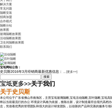
关于我们
解决方案
常见问题
隔断安装
招商加盟
合作模式
隔断分站
效果图
玻璃隔断效果图
活动隔断效果图
卫生间隔断效果图
联系我们
宝坻网站公告：
史贝斯2016年3月经销商最新优惠信息：
...
[更多>>]
搜索
宝坻更多>>
关于我们
关于史贝斯
本公司位于广东省佛山市南海区，主营宝坻玻璃隔断,宝坻活动隔断,百叶隔断,宝坻高
终以当前最流行的办公 环境设计风格为依据，推陈出新，设计制造最符合现代高档办
念，凭借着优秀的管理团队和强大的设计研发团队，以创新的产品和完善的服务引领着市