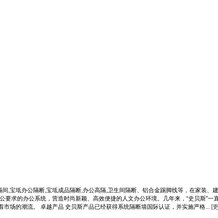
隔间,宝坻办公隔断,宝坻成品隔断,办公高隔,卫生间隔断、铝合金踢脚线等，在家装、
公要求的办公系统，营造时尚新颖、高效便捷的人文办公环境。几年来，“史贝斯”一直
场的潮流。 卓越产品 史贝斯产品已经获得系统隔断墙国际认证，并实施严格...
[