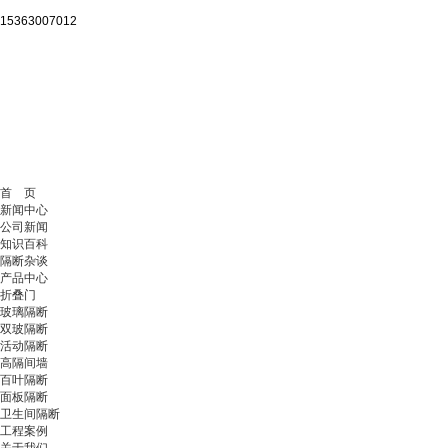
15363007012
首 页
新闻中心
公司新闻
知识百科
隔断杂谈
产品中心
折叠门
玻璃隔断
双玻隔断
活动隔断
高隔间墙
百叶隔断
面板隔断
卫生间隔断
工程案例